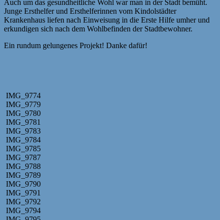
Auch um das gesundheitliche Wohl war man in der Stadt bemüht.
Junge Ersthelfer und Ersthelferinnen vom Kindolstädter
Krankenhaus liefen nach Einweisung in die Erste Hilfe umher und
erkundigen sich nach dem Wohlbefinden der Stadtbewohner.
Ein rundum gelungenes Projekt! Danke dafür!
IMG_9774
IMG_9779
IMG_9780
IMG_9781
IMG_9783
IMG_9784
IMG_9785
IMG_9787
IMG_9788
IMG_9789
IMG_9790
IMG_9791
IMG_9792
IMG_9794
IMG_9795