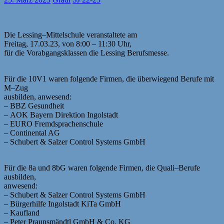
D
ie Lessing
–
Mittelschule veranstalte
t
e
am
Freitag, 17.03.23, von 8:00
–
11:30 Uhr,
für die Vorabgangsklassen
die Lessing Berufsmesse.
Für die
10V1
waren
folgende Firmen, die überwiegend Berufe mit
M
–
Zug
ausbilden, anwesend:
–
BBZ Gesundheit
–
AOK Bayern
Direktion Ingolstadt
–
EURO Fremdsprachenschule
–
Continental AG
–
Schubert & Salzer Control Systems GmbH
Für die 8a
und 8bG
waren
folgende Firmen, die Quali
–
Berufe
ausbilden,
anwesend:
–
Schubert & Salzer Control Systems GmbH
–
Bürgerhilfe In
g
olstadt KiTa GmbH
–
Kauf
land
–
Peter Praunsmändtl GmbH & Co. KG