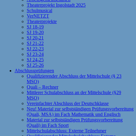
Theaterprojekt Ingolstadt 2025
Schulmusical
VerNETZT
Theaterprojekte
SJ 18-19
SJ 19-20
SJ 20-21
SJ 21-22
SJ 22-23
SJ 23-24
SJ 24-25
SJ 25-26
Abschlussprüfungen
Qualifizierender Abschluss der Mittelschule (§ 23
MSO)
Quali – Rechner
Mittlerer Schulabschluss an der Mittelschule (§29
MSO)
Vereinfachter Abschluss der Deutschklasse
Neu! Material zur selbstständigen Prüfungsvorbereitung
(Quali, MSA) im Fach Mathematik und Englisch
Material zur selbstständigen Prüfungsvorbereitung
(Quali) im Fach Sport
Mittelschulabschluss: Externe Teilnehmer