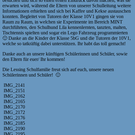
besuchen und sich so einen ersten Eindruck davon machen, was sie
erwarten wird, während die Eltern von unserer Schulleitung weitere
Informationen erhielten und sich bei Kaffee und Kekse austauschen
konnten. Begleitet von Tutoren der Klasse 10V1 gingen sie von
Raum zu Raum, in welchen sie Experimente im Bereich MINT
durchführten, den Schulhund Lila kennenlernten, tanzten, malten,
Tischtennis spielten und sogar ein Lego Fahrzeug programmierten
🙂 Danke an die Kinder der Klasse 5bG und die Tutoren der 10V1,
welche so tatkräftig dabei unterstützen. Ihr habt das toll gemacht!
Danke auch an unsere künftigen Schülerinnen und Schüler, sowie
den Eltern für euer/ Ihr kommen!
Die Lessing Schulfamilie freut sich auf euch, unsere neuen
Schülerinnen und Schüler! 🙂
IMG_2141
IMG_2151
IMG_2162
IMG_2165
IMG_2170
IMG_2172
IMG_2176
IMG_2185
IMG_2190
IMG_2195