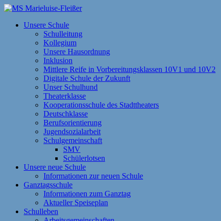
Zum
Inhalt
MS Marieluise-Fleißer
Asamstraße 57 85053 Ingolstadt
Unsere Schule
springen
Schulleitung
Kollegium
Unsere Hausordnung
Inklusion
Mittlere Reife in Vorbereitungsklassen 10V1 und 10V2
Digitale Schule der Zukunft
Unser Schulhund
Theaterklasse
Kooperationsschule des Stadttheaters
Deutschklasse
Berufsorientierung
Jugendsozialarbeit
Schulgemeinschaft
SMV
Schülerlotsen
Unsere neue Schule
Informationen zur neuen Schule
Ganztagsschule
Informationen zum Ganztag
Aktueller Speiseplan
Schulleben
Arbeitsgemeinschaften