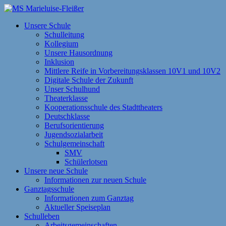
Zum
Inhalt
MS Marieluise-Fleißer
Asamstraße 57 85053 Ingolstadt
Unsere Schule
springen
Schulleitung
Kollegium
Unsere Hausordnung
Inklusion
Mittlere Reife in Vorbereitungsklassen 10V1 und 10V2
Digitale Schule der Zukunft
Unser Schulhund
Theaterklasse
Kooperationsschule des Stadttheaters
Deutschklasse
Berufsorientierung
Jugendsozialarbeit
Schulgemeinschaft
SMV
Schülerlotsen
Unsere neue Schule
Informationen zur neuen Schule
Ganztagsschule
Informationen zum Ganztag
Aktueller Speiseplan
Schulleben
Arbeitsgemeinschaften