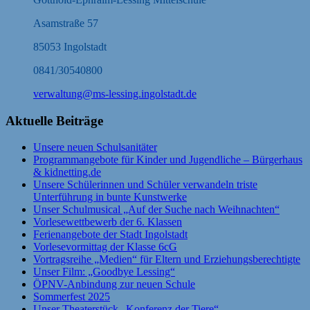
Asamstraße 57
85053 Ingolstadt
0841/30540800
verwaltung@ms-lessing.ingolstadt.de
Aktuelle Beiträge
Unsere neuen Schulsanitäter
Programmangebote für Kinder und Jugendliche – Bürgerhaus
& kidnetting.de
Unsere Schülerinnen und Schüler verwandeln triste
Unterführung in bunte Kunstwerke
Unser Schulmusical „Auf der Suche nach Weihnachten“
Vorlesewettbewerb der 6. Klassen
Ferienangebote der Stadt Ingolstadt
Vorlesevormittag der Klasse 6cG
Vortragsreihe „Medien“ für Eltern und Erziehungsberechtigte
Unser Film: „Goodbye Lessing“
ÖPNV-Anbindung zur neuen Schule
Sommerfest 2025
Unser Theaterstück „Konferenz der Tiere“