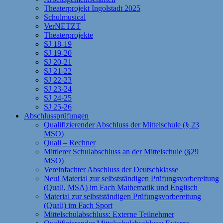
Theaterprojekt Ingolstadt 2025
Schulmusical
VerNETZT
Theaterprojekte
SJ 18-19
SJ 19-20
SJ 20-21
SJ 21-22
SJ 22-23
SJ 23-24
SJ 24-25
SJ 25-26
Abschlussprüfungen
Qualifizierender Abschluss der Mittelschule (§ 23
MSO)
Quali – Rechner
Mittlerer Schulabschluss an der Mittelschule (§29
MSO)
Vereinfachter Abschluss der Deutschklasse
Neu! Material zur selbstständigen Prüfungsvorbereitung
(Quali, MSA) im Fach Mathematik und Englisch
Material zur selbstständigen Prüfungsvorbereitung
(Quali) im Fach Sport
Mittelschulabschluss: Externe Teilnehmer