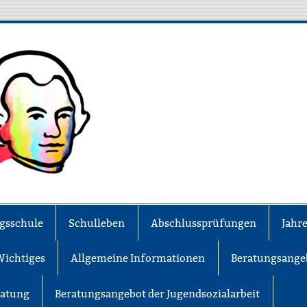
MS Lessing
gsschule
Schulleben
Abschlussprüfungen
Jahr
Wichtiges
Allgemeine Informationen
Beratungsange
ratung
Beratungsangebot der Jugendsozialarbeit