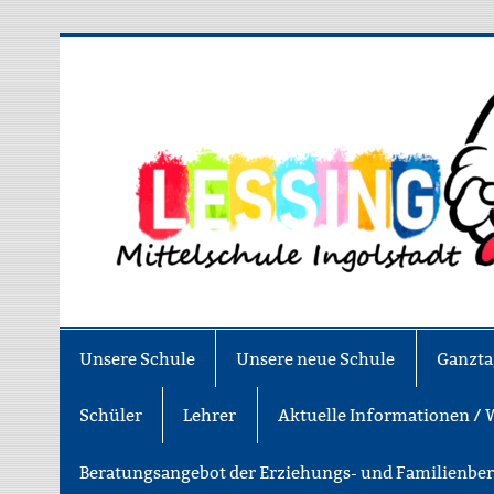
Zum
Inhalt
springen
Asamstraße 57 85053 Ingolstadt
Unsere Schule
Unsere neue Schule
Ganzta
Schüler
Lehrer
Aktuelle Informationen / 
Beratungsangebot der Erziehungs- und Familienbe