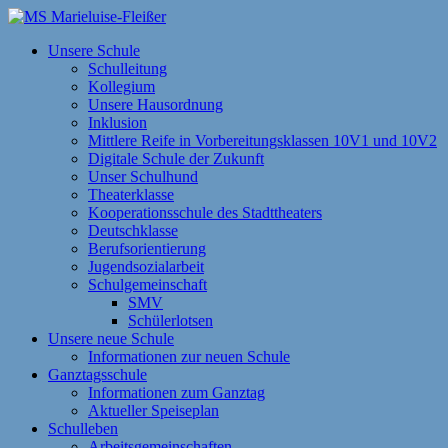
Zum
Inhalt
MS Marieluise-Fleißer
Asamstraße 57 85053 Ingolstadt
Unsere Schule
springen
Schulleitung
Kollegium
Unsere Hausordnung
Inklusion
Mittlere Reife in Vorbereitungsklassen 10V1 und 10V2
Digitale Schule der Zukunft
Unser Schulhund
Theaterklasse
Kooperationsschule des Stadttheaters
Deutschklasse
Berufsorientierung
Jugendsozialarbeit
Schulgemeinschaft
SMV
Schülerlotsen
Unsere neue Schule
Informationen zur neuen Schule
Ganztagsschule
Informationen zum Ganztag
Aktueller Speiseplan
Schulleben
Arbeitsgemeinschaften