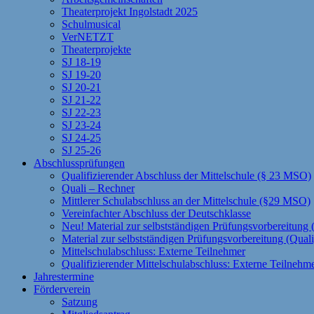
Theaterprojekt Ingolstadt 2025
Schulmusical
VerNETZT
Theaterprojekte
SJ 18-19
SJ 19-20
SJ 20-21
SJ 21-22
SJ 22-23
SJ 23-24
SJ 24-25
SJ 25-26
Abschlussprüfungen
Qualifizierender Abschluss der Mittelschule (§ 23 MSO)
Quali – Rechner
Mittlerer Schulabschluss an der Mittelschule (§29 MSO)
Vereinfachter Abschluss der Deutschklasse
Neu! Material zur selbstständigen Prüfungsvorbereitun
Material zur selbstständigen Prüfungsvorbereitung (Qual
Mittelschulabschluss: Externe Teilnehmer
Qualifizierender Mittelschulabschluss: Externe Teilnehm
Jahrestermine
Förderverein
Satzung