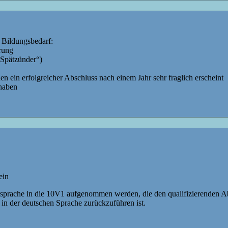
 Bildungsbedarf:
rung
„Spätzünder“)
en ein erfolgreicher Abschluss nach einem Jahr sehr fraglich erscheint
 haben
ein
rsprache in die 10V1 aufgenommen werden, die den qualifizierenden A
n der deutschen Sprache zurückzuführen ist.