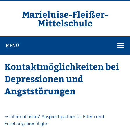
Zum
Inhalt
springen
Marieluise-Fleißer-
Mittelschule
Asamstraße 57 85053 Ingolstadt
MENÜ
Kontaktmöglichkeiten bei
Depressionen und
Angststörungen
⇒ Informationen/ Ansprechpartner für Eltern und
Erziehungsbrechtigte