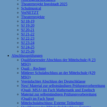
Theaterprojekt Ingolstadt 2025
Schulmusical
VerNETZT
Theaterprojekte
SJ 18-19
SJ 19-20
SJ 20-21
SJ 21-22
SJ 22-23
SJ 23-24
SJ 24-25
SJ 25-26
Abschlussprüfungen
Qualifizierender Abschluss der Mittelschule (§ 23
MSO)
Quali – Rechner
Mittlerer Schulabschluss an der Mittelschule (§29
MSO)
Vereinfachter Abschluss der Deutschklasse
Neu! Material zur selbstständigen Prüfungsvorbereitung
(Quali, MSA) im Fach Mathematik und Englisch
Material zur selbstständigen Prüfungsvorbereitung
(Quali) im Fach Sport
Mittelschulabschluss: Externe Teilnehmer