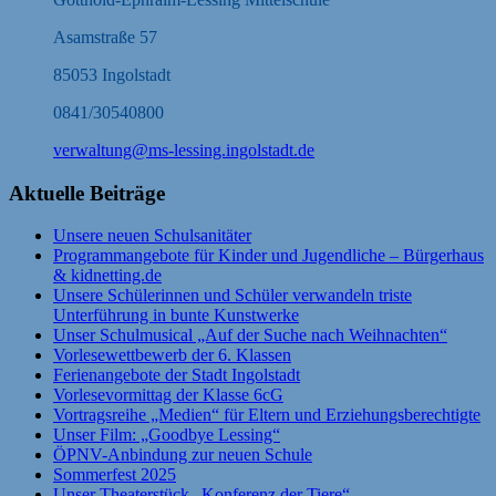
Asamstraße 57
85053 Ingolstadt
0841/30540800
verwaltung@ms-lessing.ingolstadt.de
Aktuelle Beiträge
Unsere neuen Schulsanitäter
Programmangebote für Kinder und Jugendliche – Bürgerhaus
& kidnetting.de
Unsere Schülerinnen und Schüler verwandeln triste
Unterführung in bunte Kunstwerke
Unser Schulmusical „Auf der Suche nach Weihnachten“
Vorlesewettbewerb der 6. Klassen
Ferienangebote der Stadt Ingolstadt
Vorlesevormittag der Klasse 6cG
Vortragsreihe „Medien“ für Eltern und Erziehungsberechtigte
Unser Film: „Goodbye Lessing“
ÖPNV-Anbindung zur neuen Schule
Sommerfest 2025
Unser Theaterstück „Konferenz der Tiere“