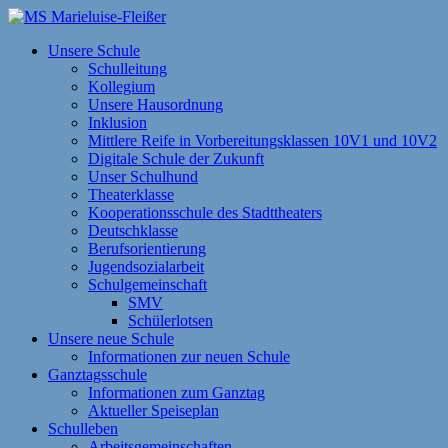
Zum
Inhalt
MS Marieluise-Fleißer
Asamstraße 57 85053 Ingolstadt
Unsere Schule
springen
Schulleitung
Kollegium
Unsere Hausordnung
Inklusion
Mittlere Reife in Vorbereitungsklassen 10V1 und 10V2
Digitale Schule der Zukunft
Unser Schulhund
Theaterklasse
Kooperationsschule des Stadttheaters
Deutschklasse
Berufsorientierung
Jugendsozialarbeit
Schulgemeinschaft
SMV
Schülerlotsen
Unsere neue Schule
Informationen zur neuen Schule
Ganztagsschule
Informationen zum Ganztag
Aktueller Speiseplan
Schulleben
Arbeitsgemeinschaften