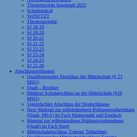
Theaterprojekt Ingolstadt 2025
Schulmusical
VerNETZT
Theaterprojekte
SJ 18-19
SJ 19-20
SJ 20-21
SJ 21-22
SJ 22-23
SJ 23-24
SJ 24-25
SJ 25-26
Abschlussprüfungen
Qualifizierender Abschluss der Mittelschule (§ 23
MSO)
Quali – Rechner
Mittlerer Schulabschluss an der Mittelschule (§29
MSO)
Vereinfachter Abschluss der Deutschklasse
Neu! Material zur selbstständigen Prüfungsvorbereitung
(Quali, MSA) im Fach Mathematik und Englisch
Material zur selbstständigen Prüfungsvorbereitung
(Quali) im Fach Sport
Mittelschulabschluss: Externe Teilnehmer