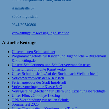
Asamstraße 57
85053 Ingolstadt
0841/30540800
verwaltung@ms-lessing.ingolstadt.de
Aktuelle Beiträge
Unsere neuen Schulsanitäter
Programmangebote für Kinder und Jugendliche – Bürgerhaus
& kidnetting.de
Unsere Schülerinnen und Schüler verwandeln triste
Unterführung in bunte Kunstwerke
Unser Schulmusical „Auf der Suche nach Weihnachten“
Vorlesewettbewerb der 6. Klassen
Ferienangebote der Stadt Ingolstadt
Vorlesevormittag der Klasse 6cG
Vortragsreihe „Medien“ für Eltern und Erziehungsberechtigte
Unser Film: „Goodbye Lessing“
ÖPNV-Anbindung zur neuen Schule
Sommerfest 2025
Unser Theaterstück „Konferenz der Tiere“