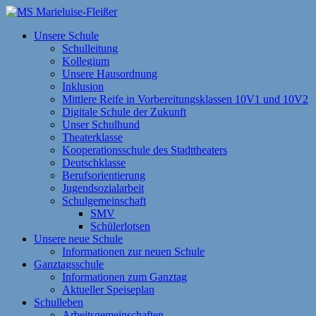
Zum
Inhalt
MS Marieluise-Fleißer
Asamstraße 57 85053 Ingolstadt
Unsere Schule
springen
Schulleitung
Kollegium
Unsere Hausordnung
Inklusion
Mittlere Reife in Vorbereitungsklassen 10V1 und 10V2
Digitale Schule der Zukunft
Unser Schulhund
Theaterklasse
Kooperationsschule des Stadttheaters
Deutschklasse
Berufsorientierung
Jugendsozialarbeit
Schulgemeinschaft
SMV
Schülerlotsen
Unsere neue Schule
Informationen zur neuen Schule
Ganztagsschule
Informationen zum Ganztag
Aktueller Speiseplan
Schulleben
Arbeitsgemeinschaften