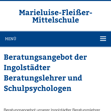
Zum
Inhalt
springen
Marieluise-Fleißer-
Mittelschule
Asamstraße 57 85053 Ingolstadt
MENÜ
Beratungsangebot der
Ingolstädter
Beratungslehrer und
Schulpsychologen
Beratungsangebot unserer Ingolstädter Beratungslehrer