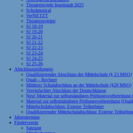
Theaterprojekt Ingolstadt 2025
Schulmusical
VerNETZT
Theaterprojekte
SJ 18-19
SJ 19-20
SJ 20-21
SJ 21-22
SJ 22-23
SJ 23-24
SJ 24-25
SJ 25-26
Abschlussprüfungen
Qualifizierender Abschluss der Mittelschule (§ 23 MSO)
Quali – Rechner
Mittlerer Schulabschluss an der Mittelschule (§29 MSO)
Vereinfachter Abschluss der Deutschklasse
Neu! Material zur selbstständigen Prüfungsvorbereitun
Material zur selbstständigen Prüfungsvorbereitung (Qual
Mittelschulabschluss: Externe Teilnehmer
Qualifizierender Mittelschulabschluss: Externe Teilnehm
Jahrestermine
Förderverein
Satzung