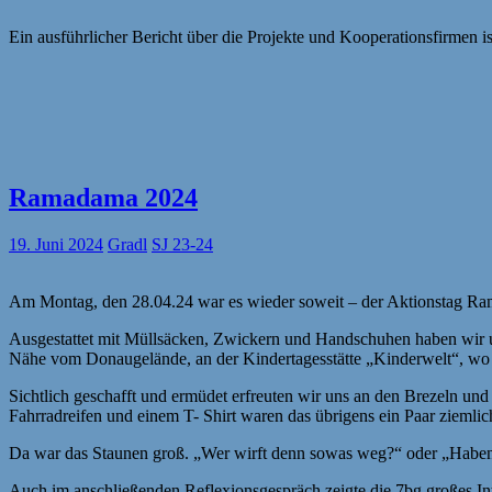
Ein ausführlicher Bericht über die Projekte und Kooperationsfirmen is
Ramadama 2024
19. Juni 2024
Gradl
SJ 23-24
Am Montag, den 28.04.24 war es wieder soweit – der Aktionstag Ram
Ausgestattet mit Müllsäcken, Zwickern und Handschuhen haben wir un
Nähe vom Donaugelände, an der Kindertagesstätte „Kinderwelt“, wo w
Sichtlich geschafft und ermüdet erfreuten wir uns an den Brezeln u
Fahrradreifen und einem T- Shirt waren das übrigens ein Paar ziemlic
Da war das Staunen groß. „Wer wirft denn sowas weg?“ oder „Haben 
Auch im anschließenden Reflexionsgespräch zeigte die 7bg großes In