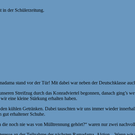
t in der Schülerzeitung.
adama stand vor der Tür! Mit dabei war neben der Deutschklasse auc
seren Streifzug durch das Konradviertel begonnen, danach ging’s weit
ir eine kleine Stärkung erhalten haben.
nd den kühlen Getränken. Dabei tauschten wir uns immer wieder innerh
h gut erhaltener Schuhe.
die noch nie was von Mülltrennung gehört?“ waren nur zwei nachvollz
teresse an der Teilnahme der nächsten Ramadama- Aktion. ,,Wenn wir u