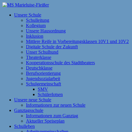
Zum
Inhalt
MS Marieluise-Fleißer
Asamstraße 57 85053 Ingolstadt
Unsere Schule
springen
Schulleitung
Kollegium
Unsere Hausordnung
Inklusion
Mittlere Reife in Vorbereitungsklassen 10V1 und 10V2
Digitale Schule der Zukunft
Unser Schulhund
Theaterklasse
Kooperationsschule des Stadttheaters
Deutschklasse
Berufsorientierung
Jugendsozialarbeit
Schulgemeinschaft
SMV
Schülerlotsen
Unsere neue Schule
Informationen zur neuen Schule
Ganztagsschule
Informationen zum Ganztag
Aktueller Speiseplan
Schulleben
Arbeitsgemeinschaften