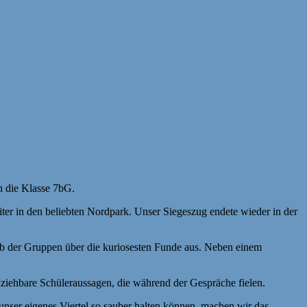
h die Klasse 7bG.
er in den beliebten Nordpark. Unser Siegeszug endete wieder in der
alb der Gruppen über die kuriosesten Funde aus. Neben einem
iehbare Schüleraussagen, die während der Gespräche fielen.
nser eigenes Viertel so sauber halten können, machen wir das