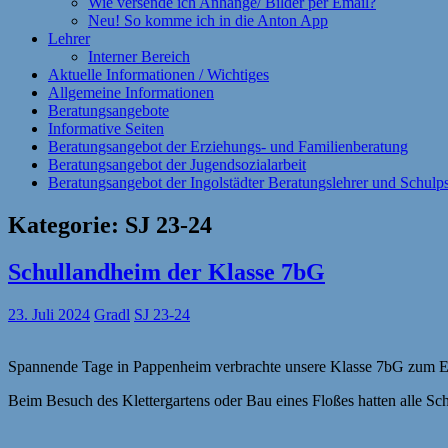
Wie versende ich Anhänge/ Bilder per Email?
Neu! So komme ich in die Anton App
Lehrer
Interner Bereich
Aktuelle Informationen / Wichtiges
Allgemeine Informationen
Beratungsangebote
Informative Seiten
Beratungsangebot der Erziehungs- und Familienberatung
Beratungsangebot der Jugendsozialarbeit
Beratungsangebot der Ingolstädter Beratungslehrer und Schul
Kategorie:
SJ 23-24
Schullandheim der Klasse 7bG
23. Juli 2024
Gradl
SJ 23-24
Spannende Tage in Pappenheim verbrachte unsere Klasse 7bG zum En
Beim Besuch des Klettergartens oder Bau eines Floßes hatten alle Sc