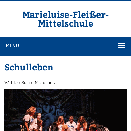
Zum
Inhalt
springen
Marieluise-Fleißer-
Mittelschule
Asamstraße 57 85053 Ingolstadt
MENÜ
Schulleben
Wählen Sie im Menü aus