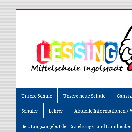
Zum
Inhalt
springen
Asamstraße 57 85053 Ingolstadt
Unsere Schule
Unsere neue Schule
Ganzta
Schüler
Lehrer
Aktuelle Informationen / 
Beratungsangebot der Erziehungs- und Familienbe