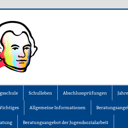
MS Lessing
gsschule
Schulleben
Abschlussprüfungen
Jahr
Wichtiges
Allgemeine Informationen
Beratungsange
ratung
Beratungsangebot der Jugendsozialarbeit