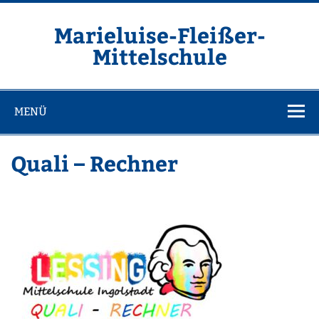
Zum
Inhalt
springen
Marieluise-Fleißer-
Mittelschule
Asamstraße 57 85053 Ingolstadt
MENÜ
Quali – Rechner