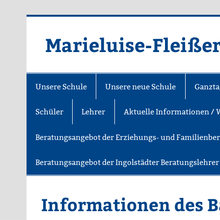
Zum
Inhalt
springen
Marieluise-Fleiße
Asamstraße 57 85053 Ingolstadt
Unsere Schule
Unsere neue Schule
Ganzta
Schüler
Lehrer
Aktuelle Informationen / 
Beratungsangebot der Erziehungs- und Familienbe
Beratungsangebot der Ingolstädter Beratungslehre
Informationen des B