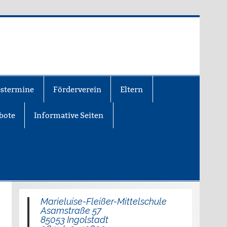
estermine
Förderverein
Eltern
bote
Informative Seiten
Marieluise-Fleißer-Mittelschule
Asamstraße 57
85053 Ingolstadt