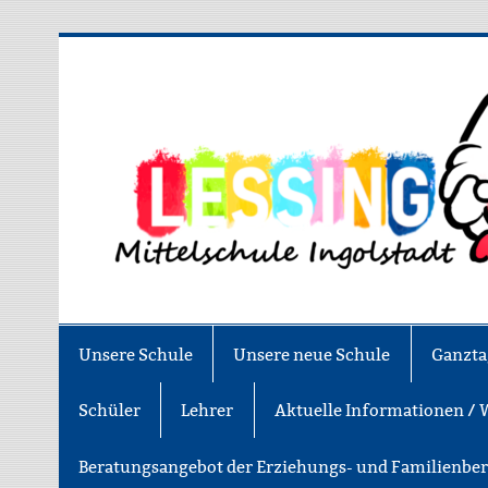
Zum
Inhalt
springen
Asamstraße 57 85053 Ingolstadt
Unsere Schule
Unsere neue Schule
Ganzta
Schüler
Lehrer
Aktuelle Informationen / 
Beratungsangebot der Erziehungs- und Familienbe