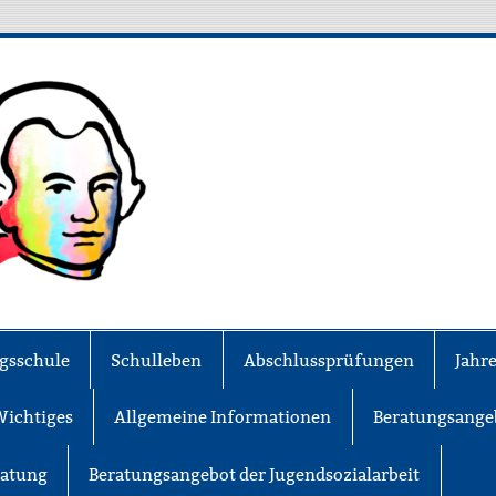
MS Lessing
gsschule
Schulleben
Abschlussprüfungen
Jahr
Wichtiges
Allgemeine Informationen
Beratungsange
ratung
Beratungsangebot der Jugendsozialarbeit