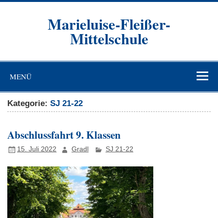
Zum
Inhalt
Marieluise-Fleißer-
springen
Mittelschule
Asamstraße 57 85053 Ingolstadt
MENÜ
Kategorie:
SJ 21-22
Abschlussfahrt 9. Klassen
15. Juli 2022
Gradl
SJ 21-22