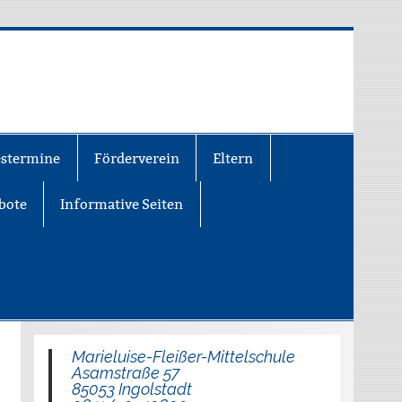
estermine
Förderverein
Eltern
bote
Informative Seiten
Marieluise-Fleißer-Mittelschule
Asamstraße 57
85053 Ingolstadt