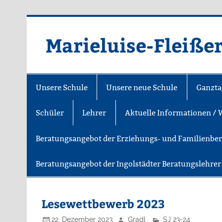
Zum
Inhalt
springen
Marieluise-Fleiße
Asamstraße 57 85053 Ingolstadt
Unsere Schule
Unsere neue Schule
Ganzta
Schüler
Lehrer
Aktuelle Informationen / 
Beratungsangebot der Erziehungs- und Familienbe
Beratungsangebot der Ingolstädter Beratungslehre
Lesewettbewerb 2023
22. Dezember 2023
Gradl
SJ 23-24