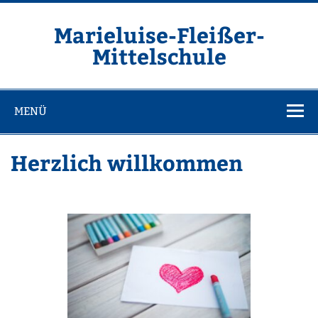
Zum
Inhalt
springen
Marieluise-Fleißer-
Mittelschule
Asamstraße 57 85053 Ingolstadt
MENÜ
Herzlich willkommen