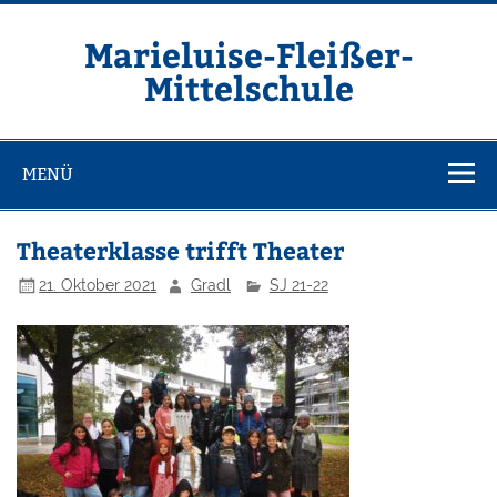
Zum
Inhalt
springen
Marieluise-Fleißer-
Mittelschule
Asamstraße 57 85053 Ingolstadt
MENÜ
Theaterklasse trifft Theater
21. Oktober 2021
Gradl
SJ 21-22