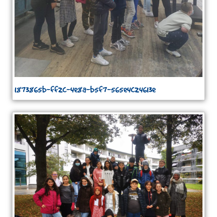
1873865b-ff2c-4e8a-b5f7-565e4c24613e