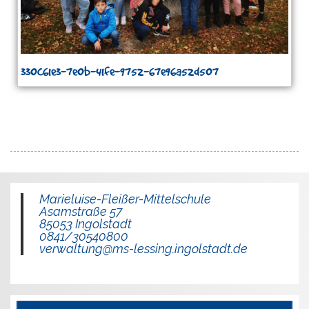
330c61e3-7e0b-41fe-9752-67e96a52d507
Marieluise-Fleißer-Mittelschule
Asamstraße 57
85053 Ingolstadt
0841/30540800
verwaltung@ms-lessing.ingolstadt.de