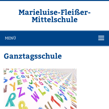
Zum
Inhalt
springen
Marieluise-Fleißer-
Mittelschule
Asamstraße 57 85053 Ingolstadt
MENÜ
Ganztagsschule