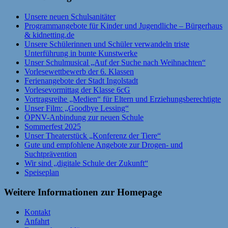
Unsere neuen Schulsanitäter
Programmangebote für Kinder und Jugendliche – Bürgerhaus
& kidnetting.de
Unsere Schülerinnen und Schüler verwandeln triste
Unterführung in bunte Kunstwerke
Unser Schulmusical „Auf der Suche nach Weihnachten“
Vorlesewettbewerb der 6. Klassen
Ferienangebote der Stadt Ingolstadt
Vorlesevormittag der Klasse 6cG
Vortragsreihe „Medien“ für Eltern und Erziehungsberechtigte
Unser Film: „Goodbye Lessing“
ÖPNV-Anbindung zur neuen Schule
Sommerfest 2025
Unser Theaterstück „Konferenz der Tiere“
Gute und empfohlene Angebote zur Drogen- und
Suchtprävention
Wir sind „digitale Schule der Zukunft“
Speiseplan
Weitere Informationen zur Homepage
Kontakt
Anfahrt