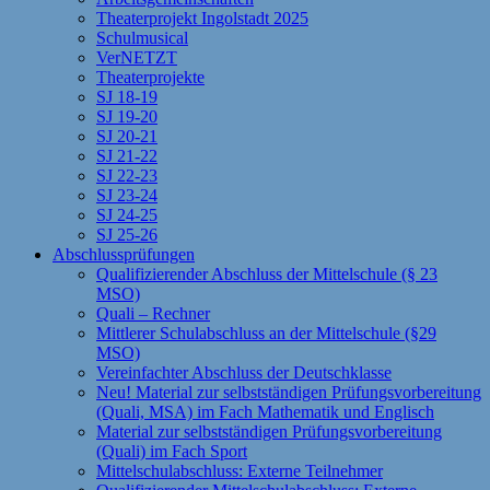
Theaterprojekt Ingolstadt 2025
Schulmusical
VerNETZT
Theaterprojekte
SJ 18-19
SJ 19-20
SJ 20-21
SJ 21-22
SJ 22-23
SJ 23-24
SJ 24-25
SJ 25-26
Abschlussprüfungen
Qualifizierender Abschluss der Mittelschule (§ 23
MSO)
Quali – Rechner
Mittlerer Schulabschluss an der Mittelschule (§29
MSO)
Vereinfachter Abschluss der Deutschklasse
Neu! Material zur selbstständigen Prüfungsvorbereitung
(Quali, MSA) im Fach Mathematik und Englisch
Material zur selbstständigen Prüfungsvorbereitung
(Quali) im Fach Sport
Mittelschulabschluss: Externe Teilnehmer