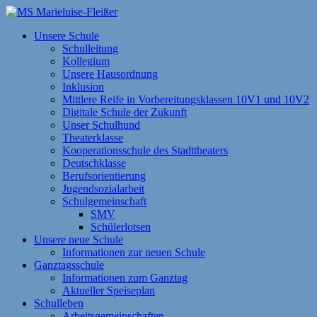
Zum
Inhalt
MS Marieluise-Fleißer
Asamstraße 57 85053 Ingolstadt
Unsere Schule
springen
Schulleitung
Kollegium
Unsere Hausordnung
Inklusion
Mittlere Reife in Vorbereitungsklassen 10V1 und 10V2
Digitale Schule der Zukunft
Unser Schulhund
Theaterklasse
Kooperationsschule des Stadttheaters
Deutschklasse
Berufsorientierung
Jugendsozialarbeit
Schulgemeinschaft
SMV
Schülerlotsen
Unsere neue Schule
Informationen zur neuen Schule
Ganztagsschule
Informationen zum Ganztag
Aktueller Speiseplan
Schulleben
Arbeitsgemeinschaften