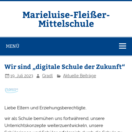
Zum
Inhalt
springen
Marieluise-Fleißer-
Mittelschule
Asamstraße 57 85053 Ingolstadt
MENÜ
Wir sind „digitale Schule der Zukunft“
19. Juli 2023
Gradl
Aktuelle Beiträge
Liebe Eltern und Erziehungsberechtigte,
wir als Schule bemühen uns fortwährend, unsere
Unterrichtskonzepte weiterzuentwickeln, unsere