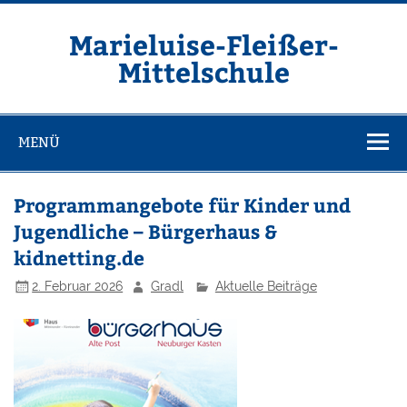
Zum
Inhalt
springen
Marieluise-Fleißer-
Mittelschule
Asamstraße 57 85053 Ingolstadt
MENÜ
Programmangebote für Kinder und
Jugendliche – Bürgerhaus &
kidnetting.de
2. Februar 2026
Gradl
Aktuelle Beiträge