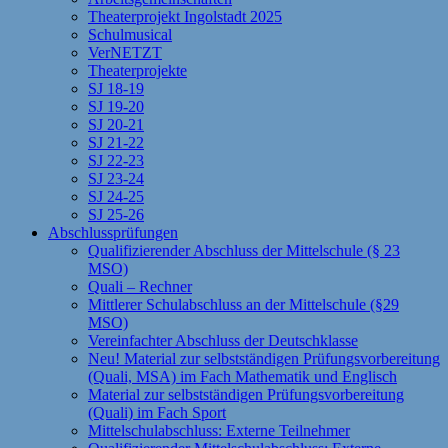
Theaterprojekt Ingolstadt 2025
Schulmusical
VerNETZT
Theaterprojekte
SJ 18-19
SJ 19-20
SJ 20-21
SJ 21-22
SJ 22-23
SJ 23-24
SJ 24-25
SJ 25-26
Abschlussprüfungen
Qualifizierender Abschluss der Mittelschule (§ 23
MSO)
Quali – Rechner
Mittlerer Schulabschluss an der Mittelschule (§29
MSO)
Vereinfachter Abschluss der Deutschklasse
Neu! Material zur selbstständigen Prüfungsvorbereitung
(Quali, MSA) im Fach Mathematik und Englisch
Material zur selbstständigen Prüfungsvorbereitung
(Quali) im Fach Sport
Mittelschulabschluss: Externe Teilnehmer