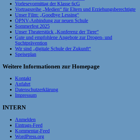
Vorlesevormittag der Klasse 6cG
Vortragsreihe „Medien“ für Eltern und Erziehungsberechtigte
Unser Film: „Goodbye Lessing“
ÖPNV-Anbindung zur neuen Schule
Sommerfest 2025
Unser Theaterstück „Konferenz der Tiere“
Gute und empfohlene Angebote zur Drogen- und
Suchtprävention
Wir sind „digitale Schule der Zukunft“
Speiseplan
Weitere Informationen zur Homepage
Kontakt
Anfahrt
Datenschutzerklärung
Impressum
INTERN
Anmelden
Eintrags-Feed
Kommentar-Feed
WordPress.org