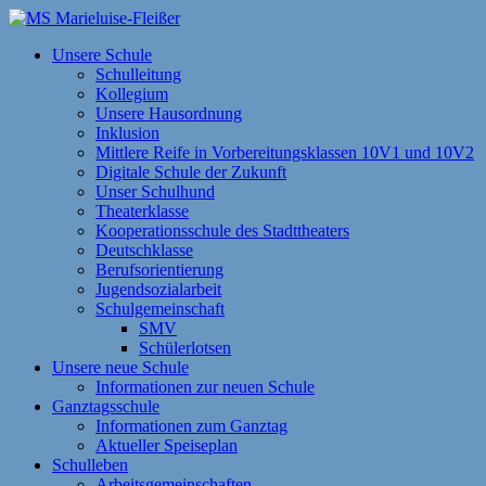
Zum
Inhalt
MS Marieluise-Fleißer
Asamstraße 57 85053 Ingolstadt
Unsere Schule
springen
Schulleitung
Kollegium
Unsere Hausordnung
Inklusion
Mittlere Reife in Vorbereitungsklassen 10V1 und 10V2
Digitale Schule der Zukunft
Unser Schulhund
Theaterklasse
Kooperationsschule des Stadttheaters
Deutschklasse
Berufsorientierung
Jugendsozialarbeit
Schulgemeinschaft
SMV
Schülerlotsen
Unsere neue Schule
Informationen zur neuen Schule
Ganztagsschule
Informationen zum Ganztag
Aktueller Speiseplan
Schulleben
Arbeitsgemeinschaften