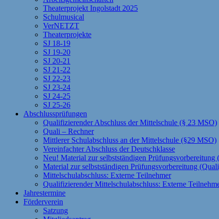
Theaterprojekt Ingolstadt 2025
Schulmusical
VerNETZT
Theaterprojekte
SJ 18-19
SJ 19-20
SJ 20-21
SJ 21-22
SJ 22-23
SJ 23-24
SJ 24-25
SJ 25-26
Abschlussprüfungen
Qualifizierender Abschluss der Mittelschule (§ 23 MSO)
Quali – Rechner
Mittlerer Schulabschluss an der Mittelschule (§29 MSO)
Vereinfachter Abschluss der Deutschklasse
Neu! Material zur selbstständigen Prüfungsvorbereitun
Material zur selbstständigen Prüfungsvorbereitung (Qual
Mittelschulabschluss: Externe Teilnehmer
Qualifizierender Mittelschulabschluss: Externe Teilnehm
Jahrestermine
Förderverein
Satzung