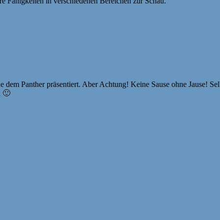
ihre Fähigkeiten in verschiedenen Bereichen zur Schau.
e dem Panther präsentiert. Aber Achtung! Keine Sause ohne Jause! Selbs
h 🙂