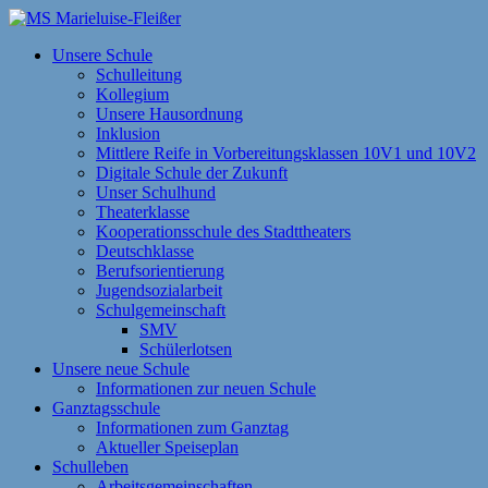
Zum
Inhalt
MS Marieluise-Fleißer
Asamstraße 57 85053 Ingolstadt
Unsere Schule
springen
Schulleitung
Kollegium
Unsere Hausordnung
Inklusion
Mittlere Reife in Vorbereitungsklassen 10V1 und 10V2
Digitale Schule der Zukunft
Unser Schulhund
Theaterklasse
Kooperationsschule des Stadttheaters
Deutschklasse
Berufsorientierung
Jugendsozialarbeit
Schulgemeinschaft
SMV
Schülerlotsen
Unsere neue Schule
Informationen zur neuen Schule
Ganztagsschule
Informationen zum Ganztag
Aktueller Speiseplan
Schulleben
Arbeitsgemeinschaften