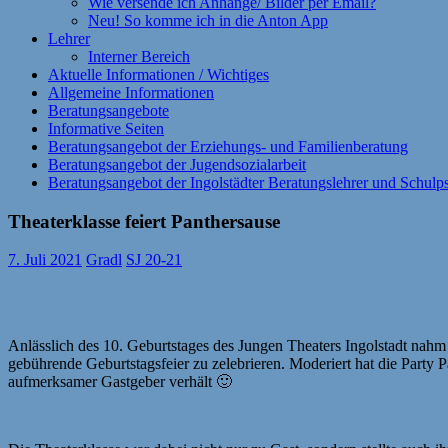
Wie versende ich Anhänge/ Bilder per Email?
Neu! So komme ich in die Anton App
Lehrer
Interner Bereich
Aktuelle Informationen / Wichtiges
Allgemeine Informationen
Beratungsangebote
Informative Seiten
Beratungsangebot der Erziehungs- und Familienberatung
Beratungsangebot der Jugendsozialarbeit
Beratungsangebot der Ingolstädter Beratungslehrer und Schul
Theaterklasse feiert Panthersause
7. Juli 2021
Gradl
SJ 20-21
Anlässlich des 10. Geburtstages des Jungen Theaters Ingolstadt nah
gebührende Geburtstagsfeier zu zelebrieren. Moderiert hat die Party 
aufmerksamer Gastgeber verhält 🙂