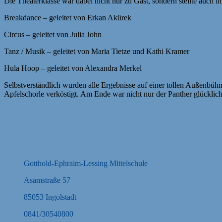
Die Theaterklasse war dabei nicht nur zu Gast, sondern stellte auch 
Breakdance – geleitet von Erkan Akürek
Circus – geleitet von Julia John
Tanz / Musik – geleitet von Maria Tietze und Kathi Kramer
Hula Hoop – geleitet von Alexandra Merkel
Selbstverständlich wurden alle Ergebnisse auf einer tollen Außenbühn
Apfelschorle verköstigt. Am Ende war nicht nur der Panther glücklic
Gotthold-Ephraim-Lessing Mittelschule
Asamstraße 57
85053 Ingolstadt
0841/30540800