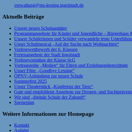
verwaltung@ms-lessing.ingolstadt.de
Aktuelle Beiträge
Unsere neuen Schulsanitäter
Programmangebote für Kinder und Jugendliche – Bürgerhaus &
Unsere Schülerinnen und Schüler verwandeln triste Unterführ
Unser Schulmusical „Auf der Suche nach Weihnachten“
Vorlesewettbewerb der 6. Klassen
Ferienangebote der Stadt Ingolstadt
Vorlesevormittag der Klasse 6cG
Vortragsreihe „Medien“ für Eltern und Erziehungsberechtigte
Unser Film: „Goodbye Lessing“
ÖPNV-Anbindung zur neuen Schule
Sommerfest 2025
Unser Theaterstück „Konferenz der Tiere“
Gute und empfohlene Angebote zur Drogen- und Suchtprävent
Wir sind „digitale Schule der Zukunft“
Speiseplan
Weitere Informationen zur Homepage
Kontakt
Anfahrt