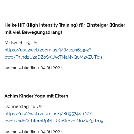
Heike HIT (High Intensity Training) für Einsteiger (Kinder
mit viel Bewegungsdrang)
Mittwoch, 19 Uhr
https://us02web.zoom.us/j/84017161392?
pwd=Tnlnd2U2aDZoSXU5cTNaN3Q0M25ZUT09
bis einschließlich 04.06.2021
Achim Kinder Yoga mit Eltern
Donnerstag, 16 Uhr
https://us02web.zoom.us/j/86957441120?
pwd=Z1dhQThTemRpMTRKbWYzdlN0ZXZ5dz09
bis einschließlich 04.06.2021