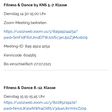
Fitness & Dance by KNS 5.-7. Klasse
Dienstag 14.30-15.00 Uhr
Zoom-Meeting beitreten
https://us02web.zoom.us/j/84949244254?
pwd=SmFIdFR2UmdDTWJoVEc3eUpzZ3Mvdz09
Meeting-ID: 849 4924 4254
Kenncode: 604565
Bis einschließlich 27.07.2021
Fitness & Dance 8.-12. Klasse
Dienstag 15.15-15.45 Uhr
https://us02web.zoom.us/j/82285219474?
pwd=Nm1UK1lwNWhaOXRLV3dueUhrYnhrZz09