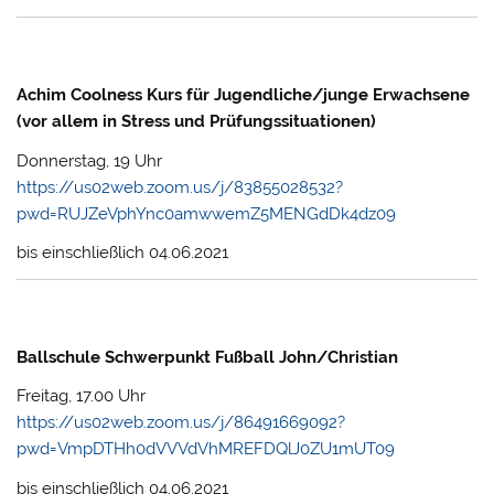
Achim Coolness Kurs für Jugendliche/junge Erwachsene
(vor allem in Stress und Prüfungssituationen)
Donnerstag, 19 Uhr
https://us02web.zoom.us/j/83855028532?
pwd=RUJZeVphYnc0amwwemZ5MENGdDk4dz09
bis einschließlich 04.06.2021
Ballschule Schwerpunkt Fußball John/Christian
Freitag, 17.00 Uhr
https://us02web.zoom.us/j/86491669092?
pwd=VmpDTHh0dVVVdVhMREFDQlJ0ZU1mUT09
bis einschließlich 04.06.2021