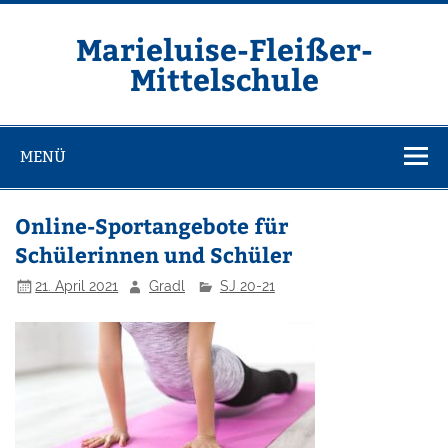
Zum
Inhalt
springen
Marieluise-Fleißer-
Mittelschule
Asamstraße 57 85053 Ingolstadt
MENÜ
Online-Sportangebote für
Schülerinnen und Schüler
21. April 2021
Gradl
SJ 20-21