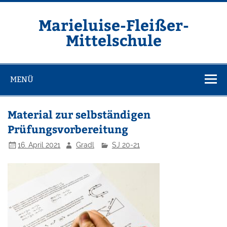
Zum
Inhalt
springen
Marieluise-Fleißer-
Mittelschule
Asamstraße 57 85053 Ingolstadt
MENÜ
Material zur selbständigen
Prüfungsvorbereitung
16. April 2021
Gradl
SJ 20-21