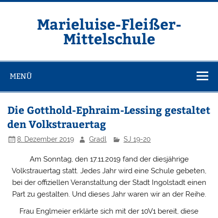
Zum
Inhalt
springen
Marieluise-Fleißer-
Mittelschule
Asamstraße 57 85053 Ingolstadt
MENÜ
Die Gotthold-Ephraim-Lessing gestaltet
den Volkstrauertag
8. Dezember 2019
Gradl
SJ 19-20
Am Sonntag, den 17.11.2019 fand der diesjährige
Volkstrauertag statt. Jedes Jahr wird eine Schule gebeten,
bei der offiziellen Veranstaltung der Stadt Ingolstadt einen
Part zu gestalten. Und dieses Jahr waren wir an der Reihe.
Frau Englmeier erklärte sich mit der 10V1 bereit, diese