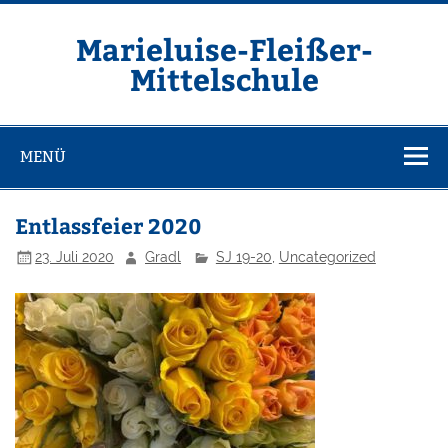
Zum
Inhalt
springen
Marieluise-Fleißer-
Mittelschule
Asamstraße 57 85053 Ingolstadt
MENÜ
Entlassfeier 2020
23. Juli 2020
Gradl
SJ 19-20
,
Uncategorized