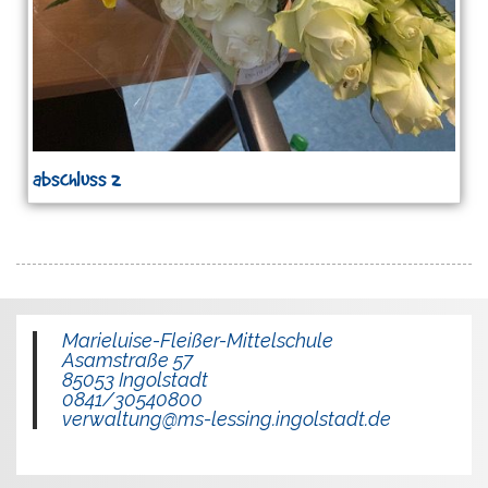
abschluss 2
Marieluise-Fleißer-Mittelschule
Asamstraße 57
85053 Ingolstadt
0841/30540800
verwaltung@ms-lessing.ingolstadt.de