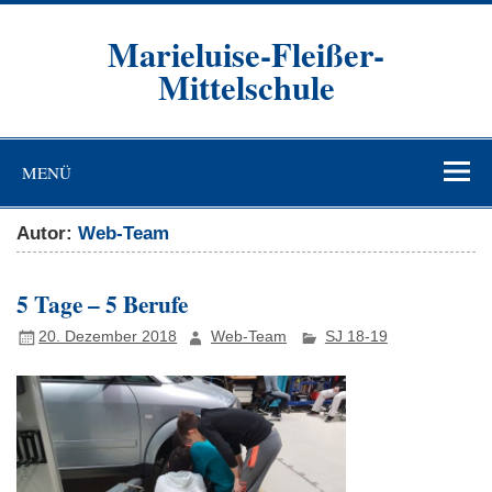
Zum
Inhalt
Marieluise-Fleißer-
springen
Mittelschule
Asamstraße 57 85053 Ingolstadt
MENÜ
Autor:
Web-Team
5 Tage – 5 Berufe
20. Dezember 2018
Web-Team
SJ 18-19